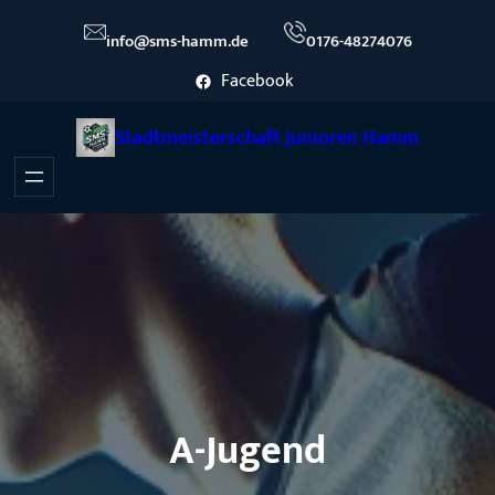
Zum
info@sms-hamm.de
0176-48274076
Inhalt
Facebook
springen
Stadtmeisterschaft Junioren Hamm
A-Jugend